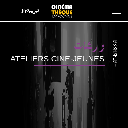
Fr
عربية
ⵜⵉⵎⵍⵉⵍⵉⵢⵉⵏ
ورشات
ATELIERS CINÉ-JEUNES